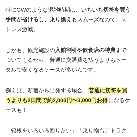
特にGWのような混雑時期は、
いちいち切符を買う
手間が省けるし、乗り換えもスムーズ
なので、ス
トレス激減。
しかも、観光施設の
入館割引や飲食店の特典
まで
ついてくるから、普通に交通費を払うよりもトー
タルで安くなるケースが多いんです。
例えば、新宿から出発する場合、
普通に切符を買
うよりも2日間で約2,000円〜3,000円お得
になるケ
ースも！
「箱根をいろいろ回りたい」「乗り物もアトラク