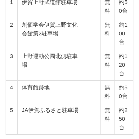
1
伊賀上野武道館駐車場
無
約5
料
0台
2
創価学会伊賀上野文化
無
約1
会館第2駐車場
料
00
台
3
上野運動公園北側駐車
無
約1
場
料
20
台
4
体育館跡地
無
約5
料
0台
5
JA伊賀ふるさと駐車場
無
約2
料
50
台