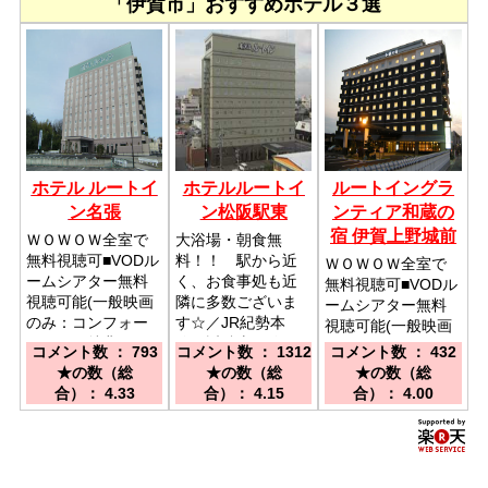
「伊賀市」おすすめホテル３選
ホテル ルートイ
ホテルルートイ
ルートイングラ
ン名張
ン松阪駅東
ンティア和蔵の
宿 伊賀上野城前
ＷＯＷＯＷ全室で
大浴場・朝食無
無料視聴可■VODル
料！！ 駅から近
ＷＯＷＯＷ全室で
ームシアター無料
く、お食事処も近
無料視聴可■VODル
視聴可能(一般映画
隣に多数ございま
ームシアター無料
のみ：コンフォー
す☆／JR紀勢本
視聴可能(一般映画
トルーム特典）／
線・近鉄山田線
のみ：コンフォー
コメント数 ： 793
コメント数 ： 1312
コメント数 ： 432
国道165号沿い■名
松阪駅より徒歩約7
トルーム特典）／
★の数（総
★の数（総
★の数（総
阪国道上野インタ
分(近鉄側改札口を
名阪国道 上野イン
合）： 4.33
合）： 4.15
合）： 4.00
ーより車で約３０
ご利用願います）
ター・中瀬インタ
分■送迎あり（条件
／伊勢自動車道
ーより 車で約10分
あり）
松阪ＩＣより８ｋ
/ 伊賀鉄道 西大手駅
ｍ
徒歩約 2分、上野市