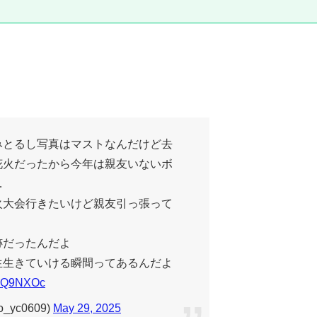
みとるし写真はマストなんだけど去
花火だったから今年は親友いないボ
…
火大会行きたいけど親友引っ張って
跡だったんだよ
生生きていける瞬間ってあるんだよ
hlZQ9NXOc
_yc0609)
May 29, 2025