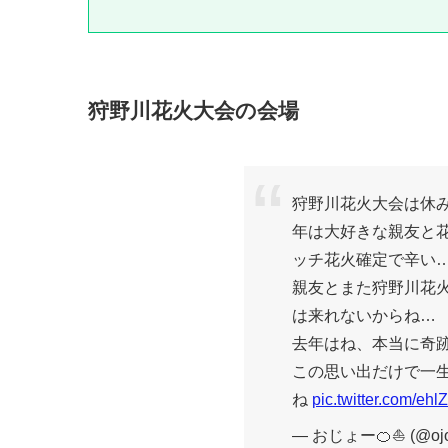
狩野川花火大会の会場
狩野川花火大会は休
年は大好きな親友と
ッチ花火確定で辛い
親友とまた狩野川花
は来れないからね…
去年はね、本当に奇
この思い出だけで一
ね
pic.twitter.com/e
— おじょー🍊⛵ (@ojo