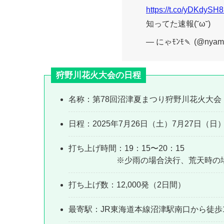
https://t.co/yDKdySH
知ってた速報(˘ω˘)
— にゃﾓﾝﾓ🍡 (@nyam
狩野川花火大会の日程
名称：第78回沼津夏まつり狩野川花火大会
日程：2025年7月26日（土）7月27日（日
打ち上げ時間：19：15〜20：15
※少雨の場合決行、荒天時の場合は7月
打ち上げ数：12,000発（2日間）
最寄駅：JR東海道本線沼津駅南口から徒歩