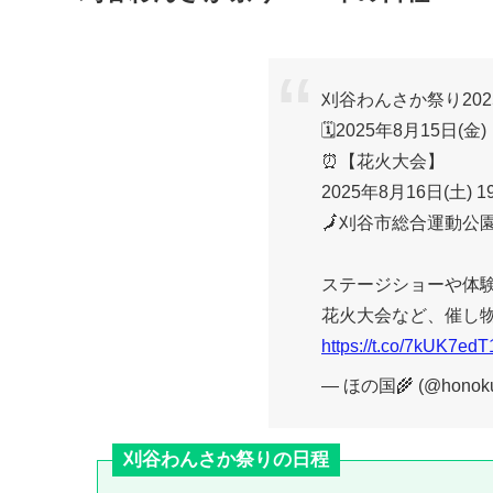
刈谷わんさか祭り20
🗓️2025年8月15日(金
⏰【花火大会】
2025年8月16日(土) 19
🗾刈谷市総合運動公
ステージショーや体
花火大会など、催し
https://t.co/7kUK7edT
— ほの国🌾 (@honoku
刈谷わんさか祭りの日程