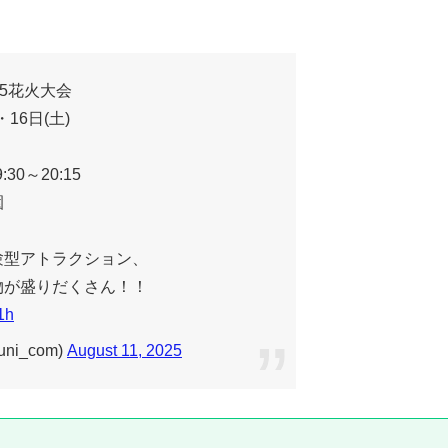
25花火大会
)・16日(土)
:30～20:15
園
験型アトラクション、
物が盛りだくさん！！
1h
ni_com)
August 11, 2025