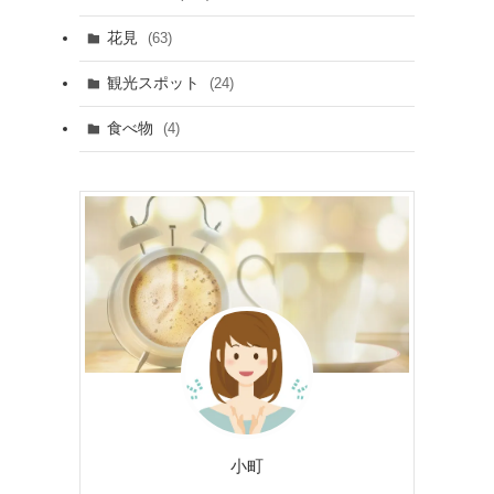
花見
(63)
観光スポット
(24)
食べ物
(4)
小町