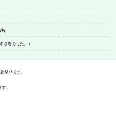
1時
の来場者でした。）
い夏祭り
です。
ます。