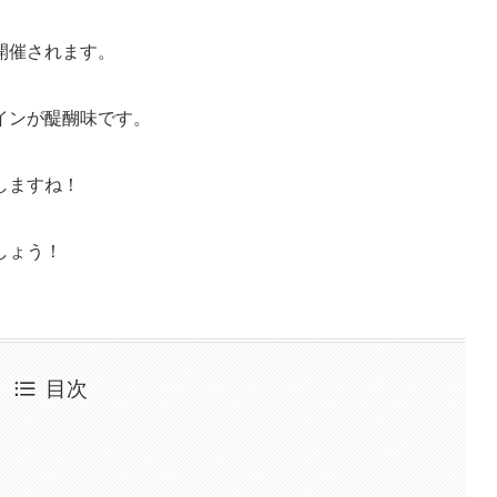
開催されます。
インが醍醐味です。
しますね！
しょう！
目次