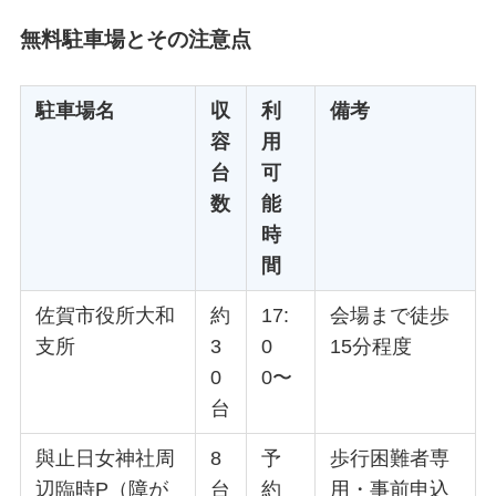
無料駐車場とその注意点
駐車場名
収
利
備考
容
用
台
可
数
能
時
間
佐賀市役所大和
約
17:
会場まで徒歩
支所
3
0
15分程度
0
0〜
台
與止日女神社周
8
予
歩行困難者専
辺臨時P（障が
台
約
用・事前申込