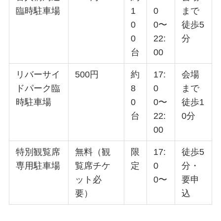
臨時駐車場
1
0
まで
0
0〜
徒歩5
0
22:
分
台
00
リバーサイ
500円
約
17:
会場
ドパーク臨
8
0
まで
時駐車場
0
0〜
徒歩1
台
22:
0分
00
特別観覧席
無料（観
限
17:
徒歩5
専用駐車場
覧席チケ
定
0
分・
ット必
0〜
要申
要）
込