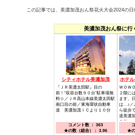
この記事では、美濃加茂おん祭花火大会2024の
美濃加茂おん祭に行
シティホテル美濃加茂
ホテル
『ＪＲ美濃太田駅』目の
ＷＯＷ
前！“収容台数９０台”駐車場無
２階に
料☆／ＪＲ高山本線美濃太田駅
ます。
南口目の前／東海環状自動車
は…♪／
道 美濃加茂ＩＣより１０分
ら徒歩
道美濃
０分
コメント数 ： 363
コ
★の数（総合）： 3.96
★の