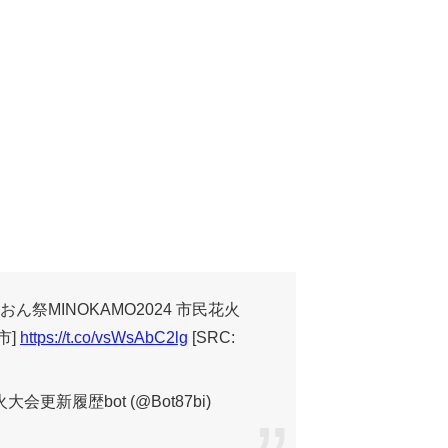
) おん祭MINOKAMO2024 市民花火
市]
https://t.co/vsWsAbC2lg
[SRC:
会更新履歴bot (@Bot87bi)