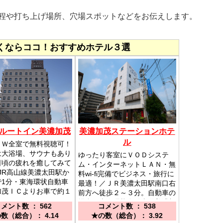
日程や打ち上げ場所、穴場スポットなどをお伝えします。
くならココ！おすすめホテル３選
ルートイン美濃加茂
美濃加茂ステーションホテ
ル
ＯＷ全室で無料視聴可！
は大浴場、サウナもあり
ゆったり客室にＶＯＤシステ
日頃の疲れを癒してみて
ム・インターネットＬＡＮ・無
JR高山線美濃太田駅か
料wi-fi完備でビジネス・旅行に
で1分・東海環状自動車
最適！／ＪＲ美濃太田駅南口右
加茂ＩＣよりお車で約１
前方へ徒歩２～３分。自動車の
場合、東海環状自動車道美濃加
メント数 ： 562
コメント数 ： 538
茂ＩＣより10分、名神小牧Ｉ
数（総合）： 4.14
★の数（総合）： 3.92
Ｃより約30分。