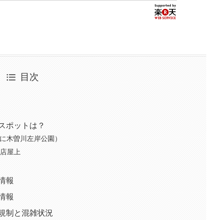
目次
場スポットは？
かに木曽川左岸公園）
茂店屋上
情報
情報
通規制と混雑状況