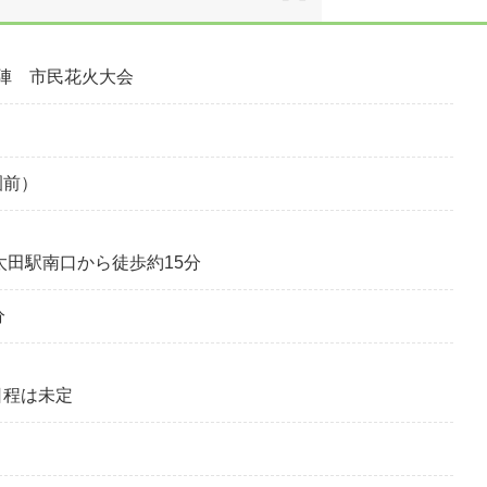
の陣 市民花火大会
園前）
太田駅南口から徒歩約15分
0分
日程は未定