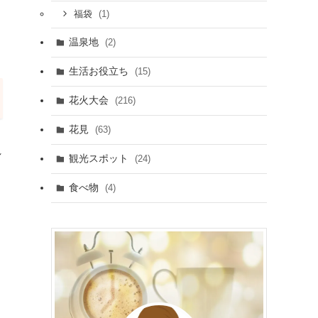
(1)
福袋
温泉地
(2)
生活お役立ち
(15)
花火大会
(216)
花見
(63)
れ
観光スポット
(24)
食べ物
(4)