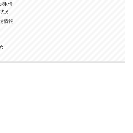
通規制情
雑状況
車場情報
め