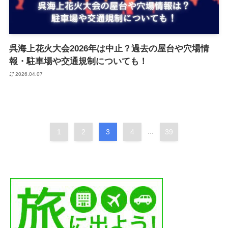
呉海上花火大会2026年は中止？過去の屋台や穴場情
報・駐車場や交通規制についても！
2026.04.07
1
2
3
4
...
39