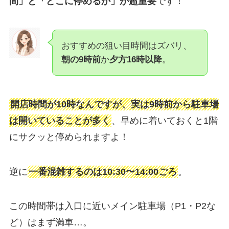
間」と「どこに停めるか」が超重要
です！
おすすめの狙い目時間はズバリ、
朝の9時前
か
夕方16時以降
。
開店時間が10時なんですが、実は9時前から駐車場
は開いていることが多く
、早めに着いておくと1階
にサクッと停められますよ！
逆に
一番混雑するのは10:30〜14:00ごろ
。
この時間帯は入口に近いメイン駐車場（P1・P2な
ど）はまず満車…。