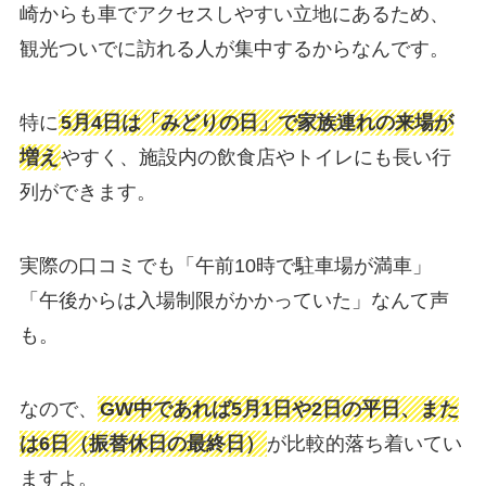
崎からも車でアクセスしやすい立地にあるため、
観光ついでに訪れる人が集中するからなんです。
特に
5月4日は「みどりの日」で家族連れの来場が
増え
やすく、施設内の飲食店やトイレにも長い行
列ができます。
実際の口コミでも「午前10時で駐車場が満車」
「午後からは入場制限がかかっていた」なんて声
も。
なので、
GW中であれば5月1日や2日の平日、また
は6日（振替休日の最終日）
が比較的落ち着いてい
ますよ。