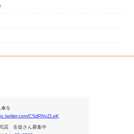
）
ん傘を
ic.twitter.com/C5dRNyZLeK
 民謡 生徒さん募集中