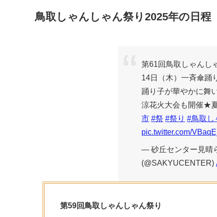
鳥取しゃんしゃん祭り2025年の日程
第61回鳥取しゃんし
14日（木）一斉傘踊り
踊り子が華やかに舞い
涼花火大会も開催★
市
#祭
#祭り
#鳥取し
pic.twitter.com/VBa
— 砂丘センター見晴
(@SAKYUCENTER)
第59回鳥取しゃんしゃん祭り