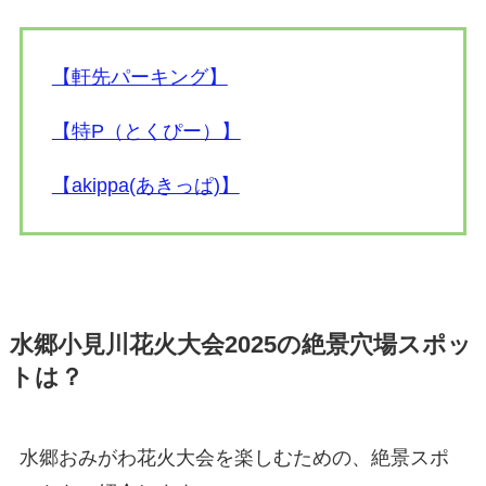
【軒先パーキング】
【特P（とくぴー）】
【akippa(あきっぱ)】
水郷小見川花火大会2025の絶景穴場スポッ
トは？
水郷おみがわ花火大会を楽しむための、絶景スポ