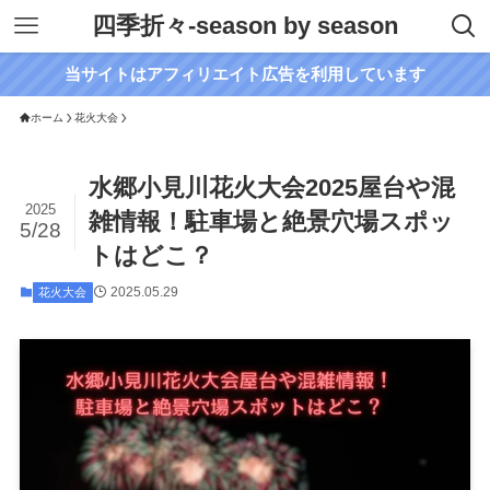
四季折々-season by season
当サイトはアフィリエイト広告を利用しています
ホーム
花火大会
水郷小見川花火大会2025屋台や混
2025
雑情報！駐車場と絶景穴場スポッ
5/28
トはどこ？
2025.05.29
花火大会